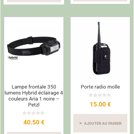
Lampe frontale 350
Porte radio molle
lumens Hybrid éclairage 4
couleurs Aria 1 noire –
0
15.00
€
Petzl
s
u
r
5
0
40.50
€
s
AJOUTER AU PANIER
u
r