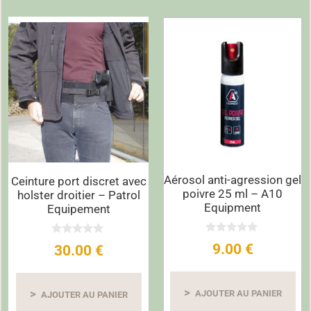
Aérosol anti-agression gel
Ceinture port discret avec
poivre 25 ml – A10
holster droitier – Patrol
Equipment
Equipement
0
0
9.00
€
30.00
€
s
s
u
u
r
r
5
5
AJOUTER AU PANIER
AJOUTER AU PANIER