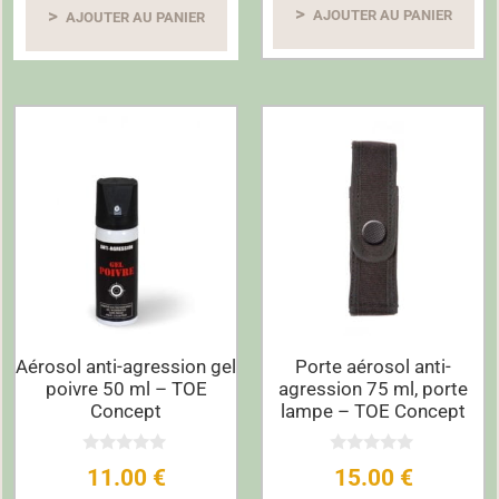
AJOUTER AU PANIER
AJOUTER AU PANIER
Aérosol anti-agression gel
Porte aérosol anti-
poivre 50 ml – TOE
agression 75 ml, porte
Concept
lampe – TOE Concept
0
0
11.00
€
15.00
€
s
s
u
u