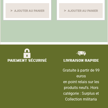
r
r
5
5
AJOUTER AU PANIER
AJOUTER AU PANIER
PAIEMENT SÉCURISÉ
LIVRAISON RAPIDE
Gratuite à partir de 99
euros
en point relais sur les
produits neufs. Hors
catégorie : Surplus et
Collection militaria