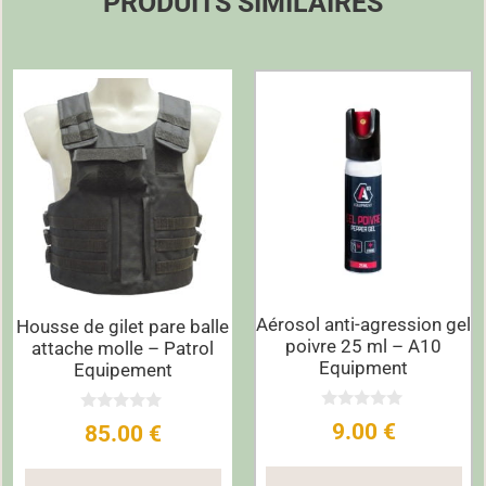
PRODUITS SIMILAIRES
Aérosol anti-agression gel
Housse de gilet pare balle
poivre 25 ml – A10
attache molle – Patrol
Equipment
Equipement
0
0
9.00
€
85.00
€
s
s
u
u
r
r
5
5