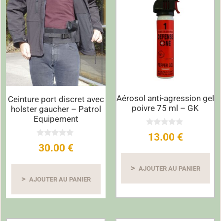
Aérosol anti-agression gel
Ceinture port discret avec
poivre 75 ml – GK
holster gaucher – Patrol
Equipement
0
13.00
€
s
0
u
30.00
€
s
r
u
5
r
AJOUTER AU PANIER
5
AJOUTER AU PANIER