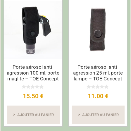
Porte aérosol anti-
Porte aérosol anti-
agression 100 ml, porte
agression 25 ml, porte
maglite – TOE Concept
lampe – TOE Concept
0
0
15.50
€
11.00
€
s
s
u
u
r
r
5
5
AJOUTER AU PANIER
AJOUTER AU PANIER