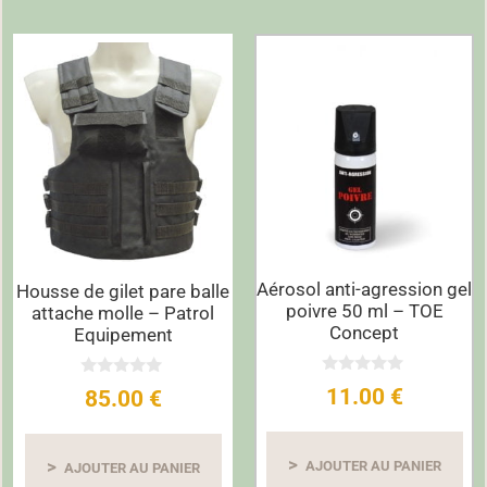
Aérosol anti-agression gel
Housse de gilet pare balle
poivre 50 ml – TOE
attache molle – Patrol
Concept
Equipement
0
0
11.00
€
85.00
€
s
s
u
u
r
r
5
5
AJOUTER AU PANIER
AJOUTER AU PANIER