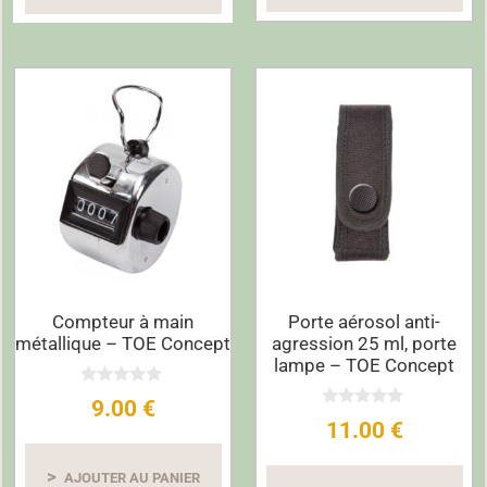
Compteur à main
Porte aérosol anti-
métallique – TOE Concept
agression 25 ml, porte
lampe – TOE Concept
0
9.00
€
s
0
11.00
€
u
s
r
u
5
r
AJOUTER AU PANIER
5