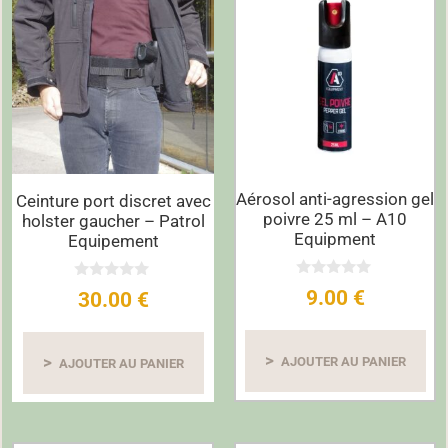
Aérosol anti-agression gel
Ceinture port discret avec
poivre 25 ml – A10
holster gaucher – Patrol
Equipment
Equipement
0
0
9.00
€
30.00
€
s
s
u
u
r
r
5
5
AJOUTER AU PANIER
AJOUTER AU PANIER