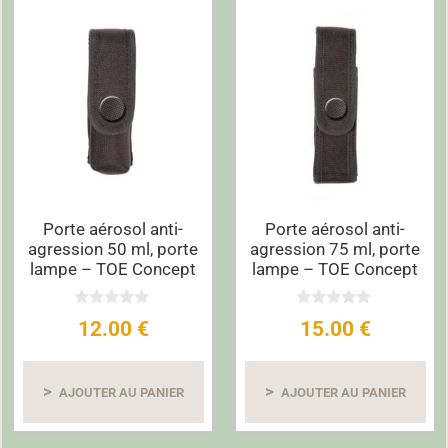
Porte aérosol anti-
Porte aérosol anti-
agression 50 ml, porte
agression 75 ml, porte
lampe – TOE Concept
lampe – TOE Concept
0
0
12.00
€
15.00
€
s
s
u
u
r
r
5
5
AJOUTER AU PANIER
AJOUTER AU PANIER